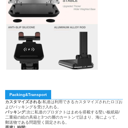
Packing&Transport
カスタマイズされる:
私達は利用できるカスタマイズされたロゴお
よびパッキングを受け入れる。
パッキング:
次に私達のプロダクトはまめを搭載する堅い板紙箱/
二重箱の絵の具箱と3つの層のカートンで詰まり、海によって、
郵送物である問題堅く固定される。
受渡し時間: