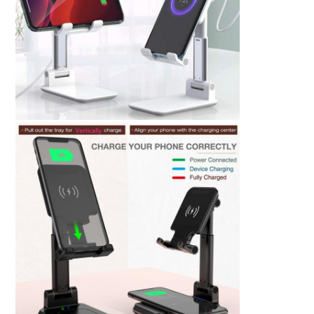
地
図
PRIVACY
POLICY