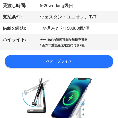
達
受渡し時間:
5-20working幾日
に
支払条件:
ウェスタン・ユニオン、T/T
つ
供給の能力:
1か月あたり150000個/個
い
,
ハイライト:
て
チー10Wの調節可能な無線充電器
1匹の二重無線充電器に付き2匹
工
ベストプライス
場
旅
行
品