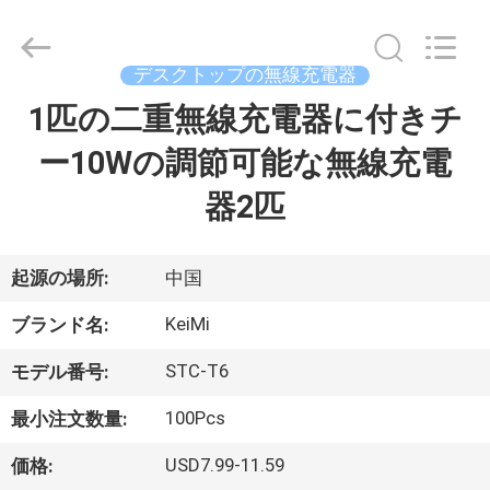
2021
-
2026
Shenzhen
Sunning
デスクトップの無線充電器
Tension
Industrial
Co.,
1匹の二重無線充電器に付きチ
家
Ltd..
All
Rights
ー10Wの調節可能な無線充電
Reserved.
Developed
プ
by
器2匹
ECER
ロ
ダ
起源の場所:
中国
ク
KeiMi
ブランド名:
ト
STC-T6
モデル番号:
100Pcs
最小注文数量:
私
USD7.99-11.59
価格: