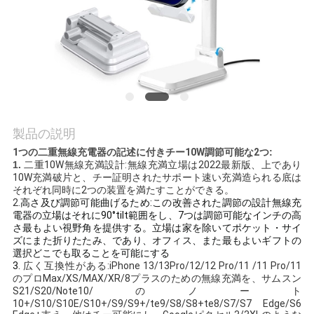
質
管
理
私
製品の説明
達
1つの二重無線充電器の
記述
に付きチー10W調節可能な2つ
:
に
1.
二重10W無線充満設計:無線充満立場は2022最新版、上であり
10W充満破片と、チー証明されたサポート速い充満造られる底は
それぞれ同時に2つの装置を満たすことができる。
連
2.
高さ及び調節可能曲げるため:この改善された調節の設計無線充
電器の立場はそれに90°tilt範囲をし、7つは調節可能なインチの高
絡
さ最もよい視野角を提供する。立場は家を除いてポケット・サイ
ズにまた折りたたみ、であり、オフィス、また最もよいギフトの
し
選択どこでも取ることを可能にする
3.
広く互換性がある:iPhone 13/13Pro/12/12 Pro/11 /11 Pro/11
な
のプロMax/XS/MAX/XR/8プラスのための無線充満を、サムスン
S21/S20/Note10/のノート
さ
10+/S10/S10E/S10+/S9/S9+/te9/S8/S8+te8/S7/S7 Edge/S6