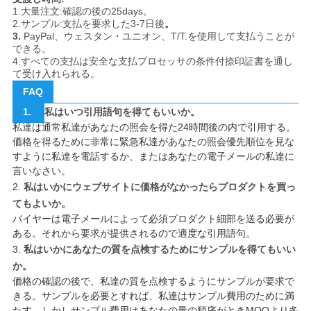
1.大量注文:確認の後の25days。
2.サンプル:支払を要求した3-7日後
。
3.
PayPal、ウェスタン・ユニオン、T/T.を使用して支払うことが
できる。
4.すべての支払は安全な支払プロセッサの条件付捺印証書を通し
て受け入れられる。
FAQ
1.
私はいつ引用語句を得てもいいか。
私達は通常私達があなたの照会を得た24時間後の内で引用する。
価格を得るために非常に緊急私達があなたの照会優先順位を見な
すように私達を電話するか、またはあなたの電子メールの私達に
言いなさい。
2.
私はいかにウェブサイトに価格がなかったらプロダクトを買っ
てもよいか。
バイヤーは電子メールによって必須プロダクト細部を送る必要が
ある。それから要求が提供されるので適度な引用語句。
3.
私はいかにあなたの質を点検するためにサンプルを得てもいい
か。
価格の確認の後で、私達の質を点検するようにサンプルが要求で
きる。サンプルを必要とすれば、私達はサンプル費用のために満
たす。しかしサンプル費用はあなたの量の順序がときMOQより多