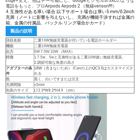
Edge+支え、他はチー可能にし、Googleピクセル3/3XLのような
電話をもっと、プロAirpods Airpods 2 （無線verison!!!!）
い
4.
互換性がある厚い場合:以下サポート場合は厚い5 mm/0.2inch
充満（ノートに影響を与えないし、:充満が機能干渉すれば金属の
箱、金属の付属品、バックル リング場合かカード）
引
製品の説明
項目名前
二重10W無線充電器が付いている電話ホールダー
用
機能
二重10W無線充電器
出力
5W 7.5W 10W （MAX）
を
特徴
1:7.5w、5wと互換性がある二重10W速い無線充電器。
2.調節可能な角度の高さ
要
アダプターの条
18W（
含まないため） /Canの上の
QC3.0は
カスタマイズさ
件
れる
色
黒く、白いですまたは注文
求
充満間隔
≤5mm
包装のサイズ
L12.3*W8.2*H4.9 （cm）
し
な
さ
い