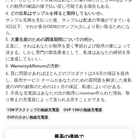
くの順序の確認の後で払い戻し可能である場合もある。
4.
どの位私はサンプルを得ると期待してもいいか。
サンプル充満を支払った後、サンプルは配達の準備ができている
3日以下。それが多分OEMのサンプル少しより長い取るためにな
ら。
5.
大量生産のための調達期間についての何か。
正直に、それはあなたが順序を置く季節および順序の量によって
決まる。しかし専門の製造業者として、私達はあなたの締切を常
に達成してもいい。
6.
Warranty&Returnの方針:
1.
質に問題があればほとんどのプロダクトは3-6月の保証を提供
し、販売サービス チームがあなたのための質問題を解決した後私
達のVIPの顧客のための12ヶ月の保証、私達によいのがある。
2. 不良な充電器はあなたの次の順序にnonman作られた理由、取
り替えの充電器によって送られる戻すことができる。
15Wデスクトップの無線充電器
OVP 15Wの無線充電器
OVPの小さい無線充電器
最高の価格で