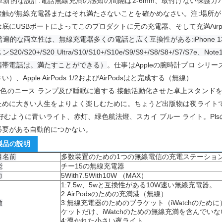
革新的な設計:電話無線充満の感知の間隔は2-6mm、取付けない保護
接触が無線充電器またはそれ満たさないことを確かめなさい。
注:場所
は底にUSBポートによってこのプロダクトに元の充電器、そして充満Airpo
普遍的な両立性は、無線充電器多くの電話と広く互換性がある:iPhone 13/12/SE/
ンS20/S20+/S20 Ultra/S10/S10+/S10e/S9/S9+/S8/S8+/S7/S7e
携帯電話は。満たすことができる）
。仕事はAppleの腕時計プロ シリーズ
い）、Apple AirPods 1/2およびAirPodsはと完成する（無線）
5色のニース ランプ及び睡眠に適する:接触活動化させた卓上スタンドを
ために大きい人生をよりよく楽しむために。
ちょうど出版物は夜ライト
:好むように青いライト、赤灯、緑色航法燈、スカイ ブルー ライト。
P
必要がある自動的につかない。
製品の説明
目名前
多数装置のための1つの無線電信の充電ステーショ
能
チー15の無線充電器
力
5With7.5With10W （MAX）
1:7.5w、5wと互換性がある10W速い無線充電器。
2:AirPodsのための充満港（無線）
徴
3:無線充電器のためのブラケット（iWatchのた
ケットだけ、iWatchのための無線充満を含んでいな
4:導かれた小さい夜ライト