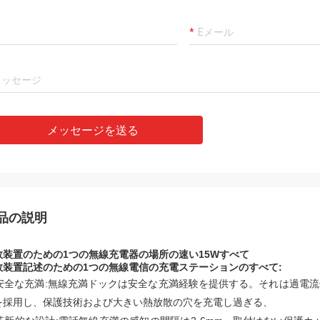
メッセージを送る
品の説明
数装置のための1つの無線充電器の場所の速い15Wすべて
数装置記述のための1つの無線電信の充電ステーションのすべて:
安全な充満:無線充満ドックは安全な充満経験を提供する。
それは過電流
を採用し、保護技術および大きい熱放散の穴を充電し過ぎる、