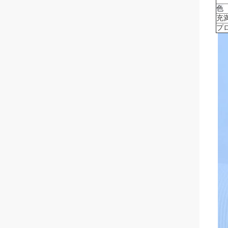
色
充
プ