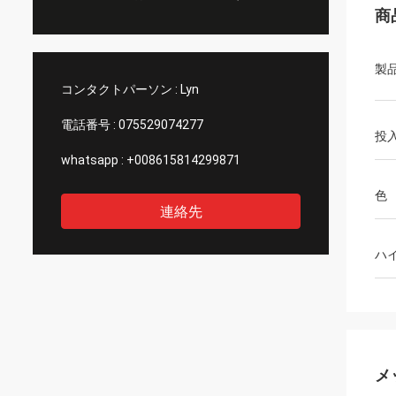
商
製
コンタクトパーソン :
Lyn
電話番号 :
075529074277
投
whatsapp :
+008615814299871
色
連絡先
ハ
メ