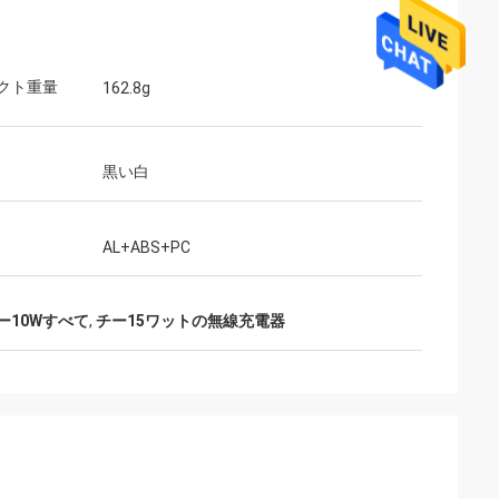
クト重量
162.8g
黒い白
AL+ABS+PC
ー10Wすべて
,
チー15ワットの無線充電器