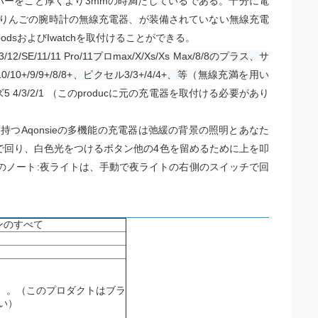
カバーをこと厚くより3mmの時満たしているである。
十分に電
がりんごの腕時計の無線充電器、が装備されていない無線充電
dsおよびIwatchを取付けることができる。
11/11 Pro/11プロmax/X/Xs/Xs Max/8/8のプラス、サ
、Note10/10+/9/9+/8/8+、ピクセル3/3+/4/4+、等（無線充満を用い
5 4/3/2/1 （このproducに元の充電器を取付ける必要があり
持つAqonsieの多機能の充電器は弛緩の背景の照明とあなた
で回り、白色光をつけるボタン他の4色を留めるために上を叩
lsのノート:夜ライトは、手動で夜ライトの右側のスイッチで回
ンのすべて
めに）。（このプロダクトはブラ
い）