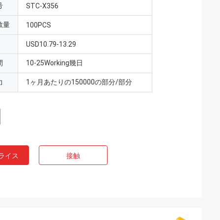
号
STC-X356
数量
100PCS
USD10.79-13.29
間
10-25Working幾日
力
1ヶ月あたりの150000の部分/部分
ライス
接触