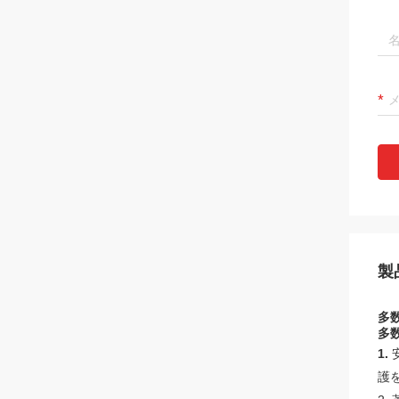
製
多
多
1.
護