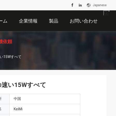
Japanese
ーム
企業情報
製品
お問い合わせ
積依頼
い15Wすべて
速い15Wすべて
所
中国
名
KeiMi