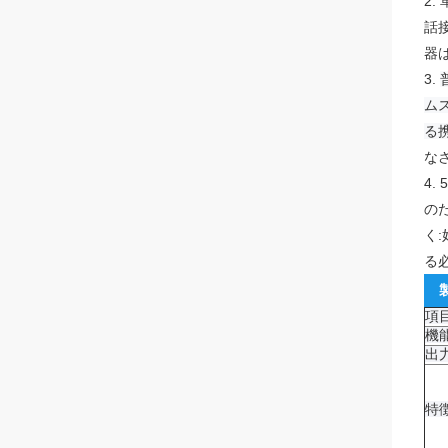
2.
話
器
3.
ムス
る
なさ
4.
の
く
る
項
機
出
特