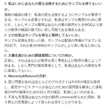
3.
私はいかにあなたの質を点検するためにサンプルを得てもいい
か。
価格の確認の後で、私達の質を点検するようにサンプルが要求で
きる。サンプルを必要とすれば、私達はサンプル費用のために満
たす。しかしサンプル費用はあなたの量の順序がときMOQより多
くの順序の確認の後で払い戻し可能である場合もある。
4.
どの位私はサンプルを得ると期待してもいいか。
サンプル充満を支払った後、サンプルは配達の準備ができている
3日以下。それが多分OEMのサンプル少しより長い取るためにな
ら。
5.
大量生産のための調達期間についての何か。
正直に、それはあなたが順序を置く季節および順序の量によって
決まる。しかし専門の製造業者として、私達はあなたの締切を常
に達成してもいい。
6.
Warranty&Returnの方針:
1.
質に問題があればほとんどのプロダクトは3-6月の保証を提供
し、販売サービス チームがあなたのための質問題を解決した後私
達のVIPの顧客のための12ヶ月の保証、私達によいのがある。
2. 不良な充電器はあなたの次の順序にnonman作られた理由、取
り替えの充電器によって送られる戻すことができる。