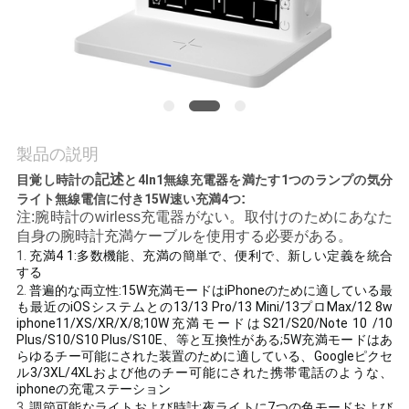
質
管
理
私
製品の説明
達
記述
目覚し時計の
と4In1無線充電器を満たす1つのランプの気分
:
ライト無線電信に付き15W速い充満4つ
に
注:腕時計のwirless充電器がない。取付けのためにあなた
自身の腕時計充満ケーブルを使用する必要がある。
連
1.
充満4 1:多数機能、充満の簡単で、便利で、新しい定義を統合
する
絡
2.
普遍的な両立性:15W充満モードはiPhoneのために適している最
も最近のiOSシステムとの13/13 Pro/13 Mini/13プロMax/12 8w
し
iphone11/XS/XR/X/8;10W充満モードはS21/S20/Note 10 /10
Plus/S10/S10 Plus/S10E、等と互換性がある;5W充満モードはあ
らゆるチー可能にされた装置のために適している、Googleピクセ
な
ル3/3XL/4XLおよび他のチー可能にされた携帯電話のような、
iphoneの充電ステーション
さ
3.
調節可能なライトおよび時計:夜ライトに7つの色モードおよび