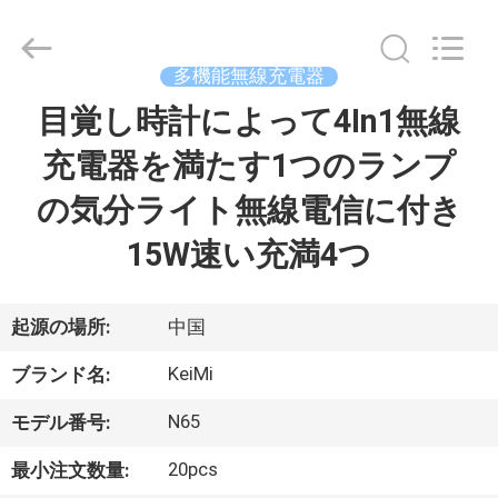
2021
-
2026
Shenzhen
Sunning
多機能無線充電器
Tension
Industrial
Co.,
目覚し時計によって4In1無線
家
Ltd..
All
Rights
充電器を満たす1つのランプ
Reserved.
Developed
プ
by
の気分ライト無線電信に付き
ECER
ロ
15W速い充満4つ
ダ
ク
起源の場所:
中国
ト
KeiMi
ブランド名:
N65
モデル番号:
私
20pcs
最小注文数量: