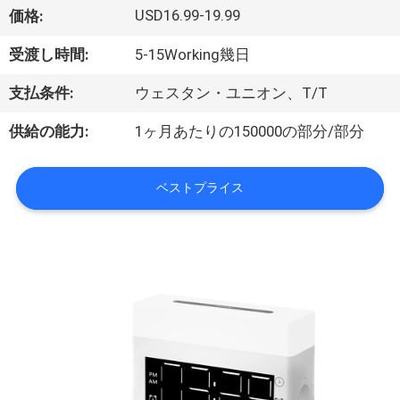
達
USD16.99-19.99
価格:
に
受渡し時間:
5-15Working幾日
つ
支払条件:
ウェスタン・ユニオン、T/T
い
供給の能力:
1ヶ月あたりの150000の部分/部分
て
ベストプライス
工
場
旅
行
品