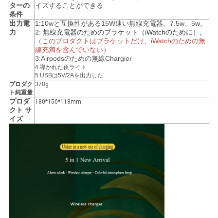
ターの
イズすることができる
条件
地
出力電
1:10wと互換性がある15W速い無線充電器。7.5w、5w。
力
2:
無線充電器のためのブラケット（iWatchのために）。
図
（このプロダクトはブラケットだけ、iWatchのための無
線充満を含んでいない）
3:Airpodsのための無線Chargier
4:導かれた夜ライト
PRIVACY
5:USBは5V/2Aを出力した
プロダク
378g
POLICY
ト純重量
プロダ
180*150*118mm
クト サ
イズ