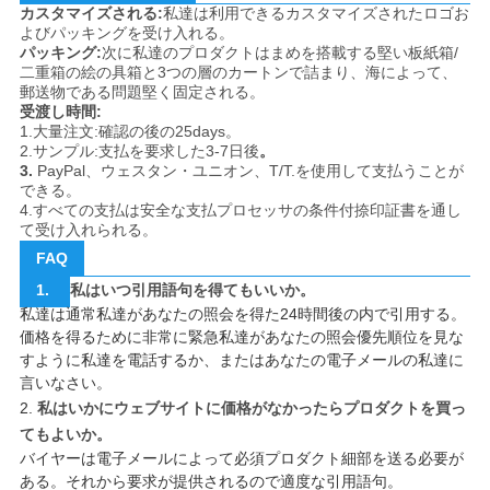
カスタマイズされる:
私達は利用できるカスタマイズされたロゴお
よびパッキングを受け入れる。
パッキング:
次に私達のプロダクトはまめを搭載する堅い板紙箱/
二重箱の絵の具箱と3つの層のカートンで詰まり、海によって、
郵送物である問題堅く固定される。
受渡し時間:
1.大量注文:確認の後の25days。
2.サンプル:支払を要求した3-7日後
。
3.
PayPal、ウェスタン・ユニオン、T/T.を使用して支払うことが
できる。
4.すべての支払は安全な支払プロセッサの条件付捺印証書を通し
て受け入れられる。
FAQ
1.
私はいつ引用語句を得てもいいか。
私達は通常私達があなたの照会を得た24時間後の内で引用する。
価格を得るために非常に緊急私達があなたの照会優先順位を見な
すように私達を電話するか、またはあなたの電子メールの私達に
言いなさい。
2.
私はいかにウェブサイトに価格がなかったらプロダクトを買っ
てもよいか。
バイヤーは電子メールによって必須プロダクト細部を送る必要が
ある。それから要求が提供されるので適度な引用語句。