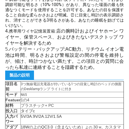
調節可能な明るさ（10%-100%）があり、異なった場面の最も快
い
適なつくモードを使用することを許可する。あなたの目を保護す
ること自由な柔らかさおよび明滅。⏰に目覚し時計の表示調節さ
れ、消すことができる3明るさがある。あなたの睡眠を妨げては
いけない。
引
4.
店の腕時計およびイヤホーン ワ
携帯用ワイヤ記憶装置箱:
イヤー、保管スペース、およびきたないデスクトップ ワ
用
イヤーを解決するため
5.
バッテリー・バックアップ:AC動力、リチウム イオン電
を
池は時間、明るさおよび警報設定の間の停電を維持し
が、傾け、時計つかない満たす。この項目との質問に会
要
ったら私達に連絡することを躊躇するため。
求
製品の説明
項目名
3つ無線電話充電器が付いている1つの目覚し時計のベッドの側面
し
前
のDesklampランプ ライトに付き
モード
N65
な
Featuer
1の4
材料
プラスチック+ PC
さ
投入口
タイプc
入力パ
5V/3A.9V/2A.12V/1.5A
い
ワー
アダプ
18W
の上の
QC3.0（
含まないため）
.30
カスタマ
よの
w。