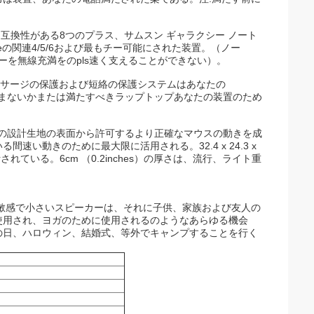
e 8と互換性がある8つのプラス、サムスン ギャラクシー ノート
gleの関連4/5/6および最もチー可能にされた装置。（ノー
ダプターを無線充満をのpls速く支えることができない）。
整、サージの保護および短絡の保護システムはあなたの
し込まないかまたは満たすべきラップトップあなたの装置のため
プの設計生地の表面から許可するより正確なマウスの動きを成
い動きのために最大限に活用される。32.4 x 24.3 x
ている。6cm （0.2inches）の厚さは、流行、ライト重
敏感で小さいスピーカーは、それに子供、家族および友人の
使用され、ヨガのために使用されるのようなあらゆる機会
の日、ハロウィン、結婚式、等外でキャンプすることを行く