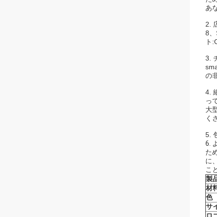
あ
2.
8、
ト:
3
s
の
4
っ
大
く
5.
6.
た
に
こ
製
材
色
サ
ロ