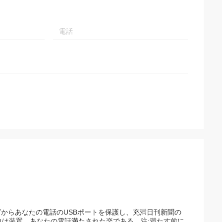
グからあなたの電話のUSBポートを保護し、充満日刊新聞の
は装置、あなたの電話満たされた楽である。注:満たす前に