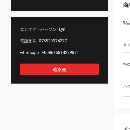
商
製
コンタクトパーソン :
Lyn
電話番号 :
075529074277
サ
whatsapp :
+008615814299871
特
連絡先
ハ
メ