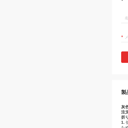
製
灰色
注
折
1.
た