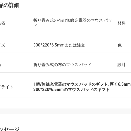
品の詳細
折り畳み式の布の無線充電器のマウス パッ
品名
材料
ド
イズ
300*220*6.5mmまたは注文
色
徴
折り畳み式の布のマウス パッド
設計
10W無線充電器のマウス パッドのギフト
,
厚く6.5
イライト
300*220*6.5mmのマウス パッドのギフト
ッセージ