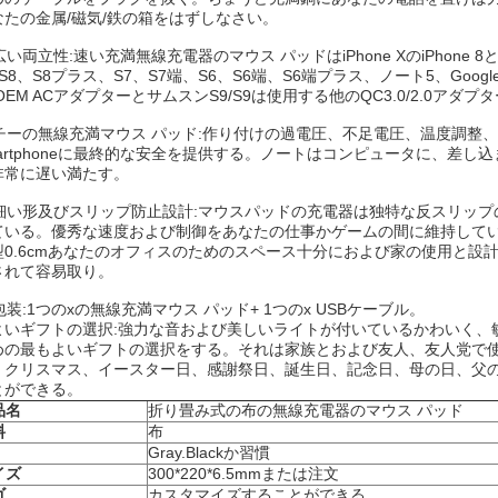
なたの金属/磁気/鉄の箱をはずしなさい。
 広い両立性:速い充満無線充電器のマウス パッドはiPhone XのiPhon
S8、S8プラス、S7、S7端、S6、S6端、S6端プラス、ノート5、Goo
OEM ACアダプターとサムスンS9/S9は使用する他のQC3.0/2.0ア
. チーの無線充満マウス パッド:作り付けの過電圧、不足電圧、温度調
martphoneに最終的な安全を提供する。ノートはコンピュータに、差
非常に遅い満たす。
. 細い形及びスリップ防止設計:マウスパッドの充電器は独特な反スリッ
ている。優秀な速度および制御をあなたの仕事かゲームの間に維持している間速
型0.6cmあなたのオフィスのためのスペース十分におよび家の使用と設計され
されて容易取り。
 包装:1つのxの無線充満マウス パッド+ 1つのx USBケーブル。
よいギフトの選択:強力な音および美しいライトが付いているかわいく、
めの最もよいギフトの選択をする。それは家族とおよび友人、友人党で
、クリスマス、イースター日、感謝祭日、誕生日、記念日、母の日、父
とができる。
品名
折り畳み式の布の無線充電器のマウス パッド
料
布
Gray.Blackか習慣
イズ
300*220*6.5mmまたは注文
ゴ
カスタマイズすることができる