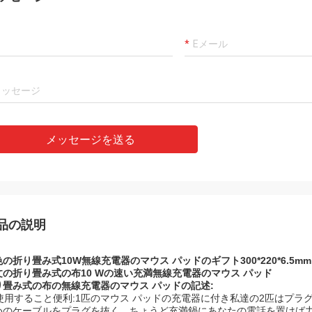
メッセージを送る
品の説明
の折り畳み式10W無線充電器のマウス パッドのギフト300*220*6.5mm
文の折り畳み式の布10 Wの速い充満無線充電器のマウス パッド
り畳み式の布の無線充電器のマウス パッドの記述:
使用すること便利:1匹のマウス パッドの充電器に付き私達の2匹はプラ
めのケーブルをプラグを抜く。ちょうど充満鍋にあなたの電話を置けば力