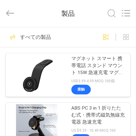
2021
-
2026
製品
Shenzhen
Sunning
Tension
Industrial
家
35
Co.,
Ltd..
すべての製品
All
車の台紙の無線電信
Rights
Reserved.
Developed
プ
の充電器
by
マグネット スマート 携
ECER
ロ
帯電話 スタンド マウン
ト 15W 急速充電 マグネ
ダ
ット 携帯ホルダー ワイ
USD3.99-4.99 MOQ:100個
ヤレス カー 充電器
ク
接触
Iphone
59
ト
デスクトップの無
ABS PC 3 in 1 折りたた
む式・携帯式磁気無線充
線充電器
私
電器 急速充電
US $9.29 - 10.49 MOQ:100