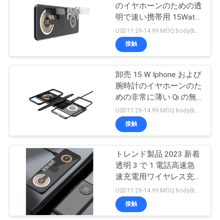
のイヤホーンのための透
い
明で速い携帯用 15Watt
13
無線充電器
USD11.29-14.99 MOQ:body{background-color:#FFFFFF} 非法阻断155 window.onload = function () { docu
接触
引
無線充電器の場所
用
卸売 15 W Iphone および
腕時計のイヤホーンのた
を
めの非常に薄い Qi の無
要
線充電器のパッド
USD11.29-14.99 MOQ:body{background-color:#FFFFFF} 非法阻断155 window.onload = function () { docu
接触
求
22
し
トレンド製品 2023 新着
携帯用無線充電器
な
透明 3 で 1 電話高速急
速充電用ワイヤレス充電
さ
器パッド
USD11.29-14.99 MOQ:body{background-color:#FFFFFF} 非法阻断155 window.onload = function () { docu
い
接触