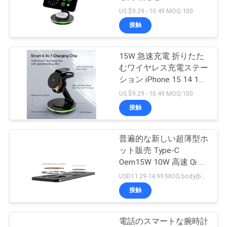
質
US $9.29 - 10.49 MOQ:100
管
接触
65
理
15W 急速充電 折りたた
多機能無線充電器
むワイヤレス充電ステー
私
ション iPhone 15 14 13
12 に対応
US $9.29 - 10.49 MOQ:100
達
接触
に
連
普遍的な新しい超薄型ホ
19
ット販売 Type-C
絡
Oem15W 10W 高速 Qi ワ
無線充満力銀行
イヤレス充電器
USD11.29-14.99 MOQ:body{background-color:#FFFFFF} 非法阻断155 window.onload = function () { docu
し
接触
な
さ
電話のスマートな腕時計