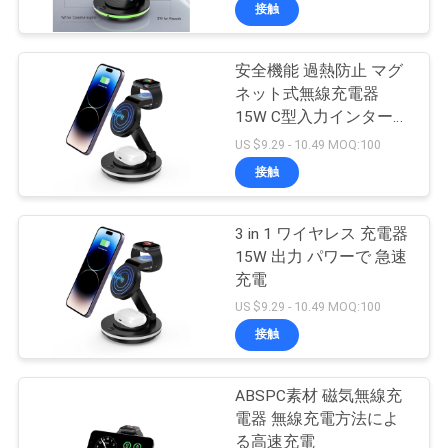
達
接触
に
安全機能 過熱防止 マグ
つ
21
ネット式無線充電器
い
マウス パッドの無
15W C型入力インターフ
ェース
US $9.29 - 10.49 MOQ:100
て
線充電器
接触
工
3 in 1 ワイヤレス 充電器
15W 出力 パワーで 急速
場
充電
29
旅
US $9.29 - 10.49 MOQ:100
接触
行
速い無線充満立場
ABSPC素材 磁気無線充
品
電器 無線充電方法によ
る高速充電