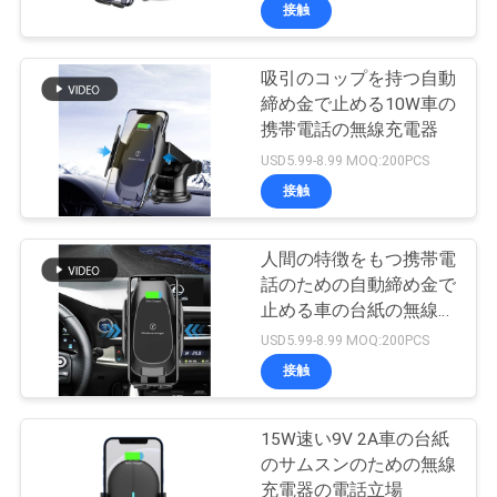
達
接触
に
吸引のコップを持つ自動
つ
締め金で止める10W車の
い
携帯電話の無線充電器
USD5.99-8.99 MOQ:200PCS
て
接触
工
人間の特徴をもつ携帯電
話のための自動締め金で
場
止める車の台紙の無線充
旅
電器
USD5.99-8.99 MOQ:200PCS
接触
行
15W速い9V 2A車の台紙
品
のサムスンのための無線
充電器の電話立場