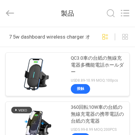
-
2026
Shenzhen
製品
Sunning
Tension
Industrial
Co.,
Ltd..
家
All
7 5w dashboard wireless charger オンライン製造
Rights
Reserved.
Developed
by
プ
ECER
QC3.0車の台紙の無線充
ロ
電器多機能電話ホールダ
ー
ダ
USD8.89-10.99 MOQ:100pcs
ク
接触
ト
360回転10W車の台紙の
無線充電器の携帯電話の
私
台紙の充電器
USD5.99-8.99 MOQ:200PCS