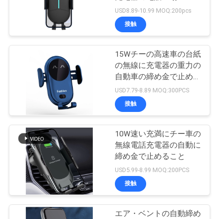
質
USD8.89-10.99 MOQ:200pcs
管
接触
理
15Wチーの高速車の台紙
の無線に充電器の重力の
私
自動車の締め金で止める
こと
USD7.79-8.89 MOQ:300PCS
達
接触
に
連
10W速い充満にチー車の
無線電話充電器の自動に
絡
締め金で止めること
USD5.99-8.99 MOQ:200PCS
し
接触
な
さ
エア・ベントの自動締め