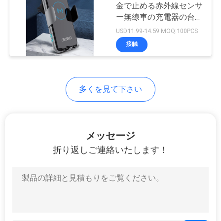
金で止める赤外線センサ
い
ー無線車の充電器の台紙
の電話ホールダー
USD11.99-14.59 MOQ:100PCS
接触
引
用
を
多くを見て下さい
要
求
メッセージ
し
折り返しご連絡いたします！
な
さ
い