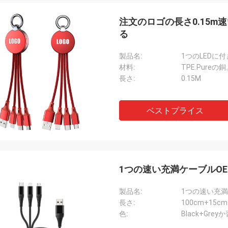
注文のロゴの長さ0.15m
る
製品名:
1つのLEDに
材料:
TPE.Pureの
長さ:
0.15M
ベストプライス
1つの速い充満ケーブルOEM
製品名:
1つの速い充
長さ:
100cm+15cm
色:
Black+Gre