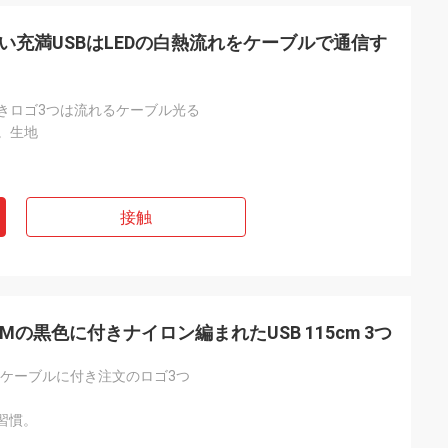
速い充満USBはLEDの白熱流れをケーブルで通信す
付きロゴ3つは流れるケーブル光る
銅。生地
接触
の黒色に付きナイロン編まれたUSB 115cm 3つ
満ケーブルに付き注文のロゴ3つ
yか習慣。