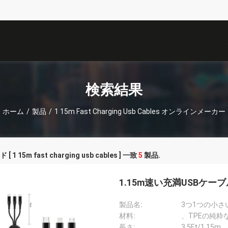
描
述
検索結果
ホーム
/
製品
/
1 15m Fast Charging Usb Cables オンラインメーカー
 1 15m fast charging usb cables ] 一致
5
製品.
1.15m速い充満USBケーブ
製品名:
3つ1つの小
材料:
、TPEの純粋
長さ:
3.5Ft/1.15m