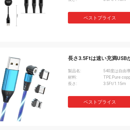
ベストプライス
長さ3.5Ftは速い充満US
製品名:
540度は自
材料:
TPE.Pure copp
長さ:
3.5Ft/1.15m
ベストプライス