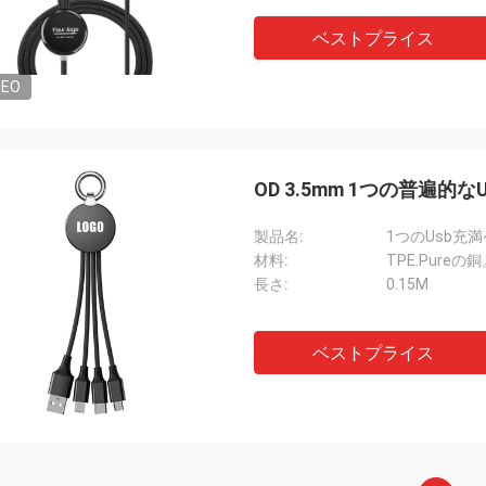
ベストプライス
DEO
OD 3.5mm 1つの普遍的な
製品名:
1つのUsb充満
材料:
TPE.Pureの
長さ:
0.15M
ベストプライス