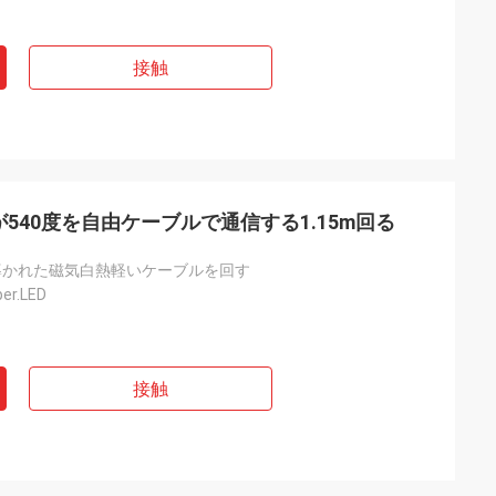
接触
Bが540度を自由ケーブルで通信する1.15m回る
由導かれた磁気白熱軽いケーブルを回す
er.LED
接触